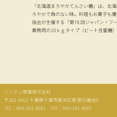
「北海道まろやかてんさい糖」は、北海
ろやかで角のない味。料理もお菓子も優
協会が主催する「第78 回ジャパン・フー
業務用の10ｋｇタイプ（ビート含蜜糖
ニッテン商事株式会社
〒261-0002 千葉県千葉市美浜区新港30番地6
TEL：043-301-8661
FAX：043-301-9081