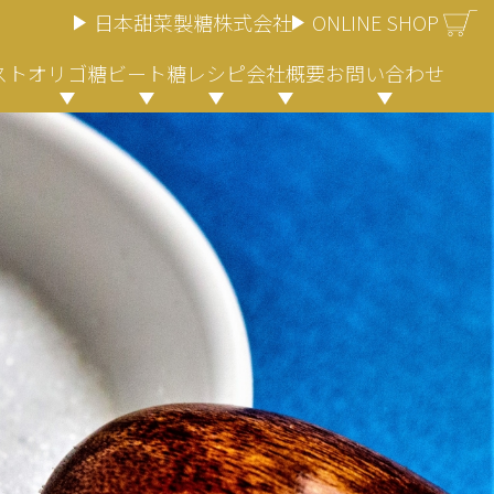
日本甜菜製糖株式会社
ONLINE SHOP
スト
オリゴ糖
ビート糖
レシピ
会社概要
お問い合わせ