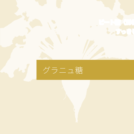
ビート糖（別
すっき
グラニュ糖